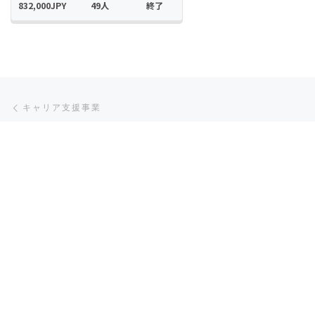
Post navigation
Previous post
キャリア支援事業
BACK TO POST LIST
Ne
給食
個人情報保護方針
特定商取引法に基づく表示