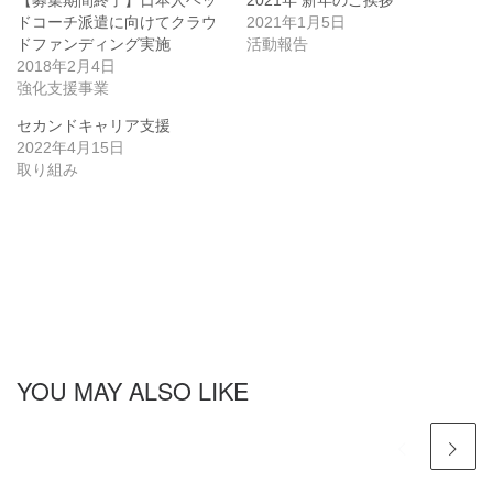
ド
さ
【募集期間終了】日本人ヘッ
2021年 新年のご挨拶
ウ
い
ドコーチ派遣に向けてクラウ
2021年1月5日
で
(
開
新
ドファンディング実施
活動報告
き
し
ま
い
2018年2月4日
す
ウ
強化支援事業
)
ィ
ン
ド
セカンドキャリア支援
ウ
で
2022年4月15日
開
取り組み
き
ま
す
)
YOU MAY ALSO LIKE