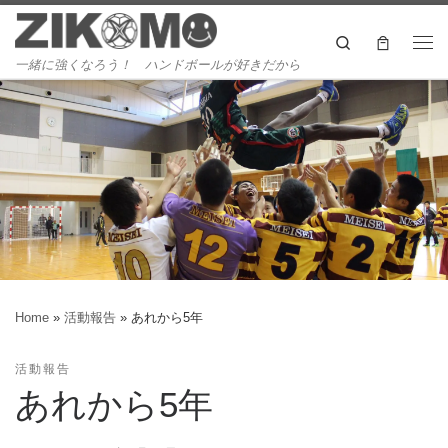
Skip to content
Search
Me
一緒に強くなろう！ ハンドボールが好きだから
Home
»
活動報告
»
あれから5年
活動報告
あれから5年