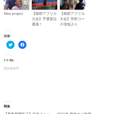
New project
【南部アフリカ
【南部アフリカ
大会】予選首位
大会】芳村コー
通過！
チ現地入り
共有:
ク
F
リ
a
ッ
c
ク
e
し
b
て
o
いいね:
T
o
w
k
i
で
読み込み中…
t
共
t
有
e
す
r
る
で
に
共
は
有
ク
(
リ
新
ッ
し
ク
い
し
ウ
て
関連
ィ
く
ン
だ