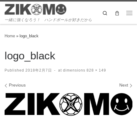
Skip to content
Search
Me
一緒に強くなろう！ ハンドボールが好きだから
Home
»
logo_black
logo_black
Published
2018年2月7日
-
at dimensions
828 × 149
Images navigation
Previous
Next