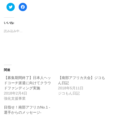
ク
F
リ
a
ッ
c
ク
e
し
b
て
o
いいね:
T
o
w
k
i
で
読み込み中…
t
共
t
有
e
す
r
る
で
に
共
は
有
ク
(
リ
新
ッ
し
ク
い
し
ウ
て
関連
ィ
く
ン
だ
ド
さ
【募集期間終了】日本人ヘッ
【南部アフリカ大会】ジコも
ウ
い
ドコーチ派遣に向けてクラウ
ん日記
で
(
開
新
ドファンディング実施
2018年5月11日
き
し
ま
い
2018年2月4日
ジコもん日記
す
ウ
強化支援事業
)
ィ
ン
ド
目指せ！南部アフリカNo.1 -
ウ
で
選手からのメッセージ-
開