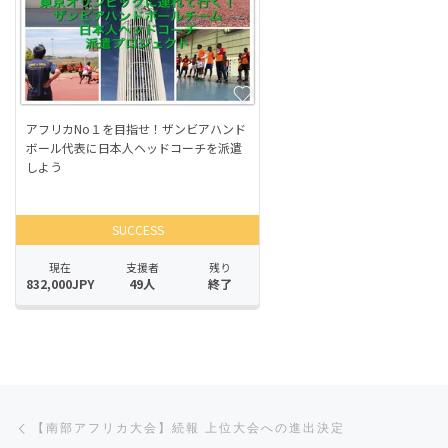
Post navigation
Previous post
【南部アフリカ大会】続報 上位大会への進出決定