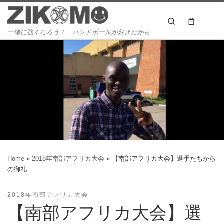
Skip to content
Search
Me
一緒に強くなろう！ ハンドボールが好きだから
Home
»
2018年南部アフリカ大会
»
【南部アフリカ大会】選手たちから
の御礼
2018年南部アフリカ大会
【南部アフリカ大会】選