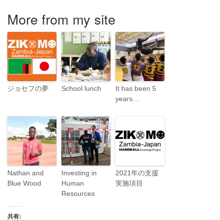
More from my site
ジョセフの夢
School lunch
It has been 5
years…
Nathan and
Investing in
2021年の支援
Blue Wood
Human
実施項目
Resources
共有: