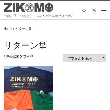
Skip to content
Search
Me
一緒に強くなろう！ ハンドボールが好きだから
Home
»
リターン型
リターン型
1件の結果を表示中